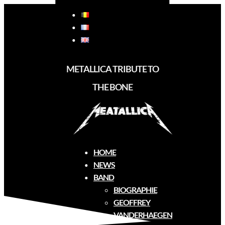
METALLICA TRIBUTE TO
THE BONE
Vision et Mission
HOME
NEWS
BAND
BIOGRAPHIE
GEOFFREY
VANDERHAEGEN