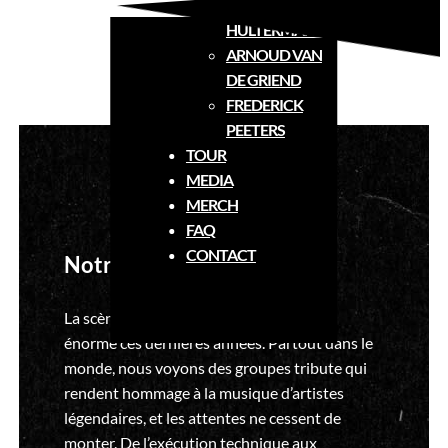
CONRAD
HULTERMANS
ARNOUD VAN
DE GRIEND
FREDERICK
PEETERS
TOUR
MEDIA
MERCH
FAQ
CONTACT
Notre Vision et Mission
La scène tribute a connu une croissance
énorme ces dernières années. Partout dans le
monde, nous voyons des groupes tribute qui
rendent hommage à la musique d’artistes
légendaires, et les attentes ne cessent de
monter. De l’exécution technique aux