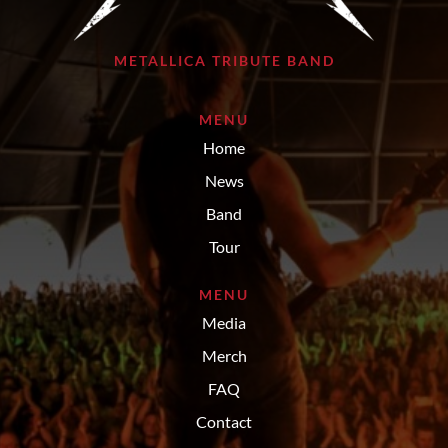
METALLICA TRIBUTE BAND
MENU
Home
News
Band
Tour
MENU
Media
Merch
FAQ
Contact